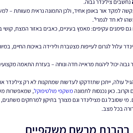
נחשבים צילינדר גבוה.
שה למקד אור באופן אחיד, ולכן התמונה נראית מעוותת – למש
הו לא חד לגמרי”.
 גם
סימנים עקיפים
: מאמץ בעיניים, כאבים באזור המצח, קושי 
ינדר עלול לגרום לעייפות מצטברת ולירידה באיכות החיים, במי
דר גבוה יכול ליהנות מראייה חדה ונוחה – בעזרת התאמה מקצוע
ל עולה, ייתכן שתזדקקו לעדשות שמתקנות לא רק צילינדר או 
ם וקרוב. כאן נכנסות לתמונה
משקפי מולטיפוקל
, שמאפשרות מעבר
 מי שסובל גם מצילינדר וגם מצורך בתיקון למרחקים משתנים, י
ורה בכל מצב.
ת בהבנת מרשם משקפיים