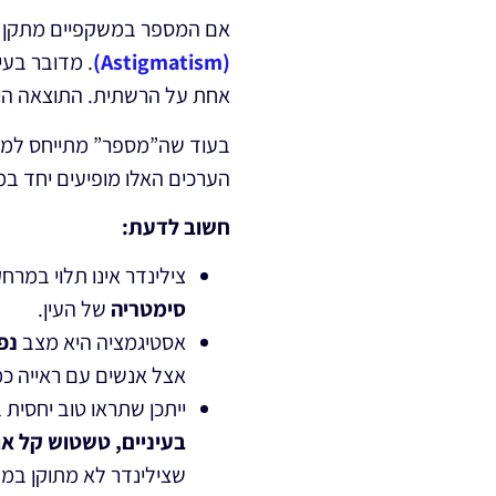
אם המספר במשקפיים מתקן את
(Astigmatism)
. מדובר בעי
אחת על הרשתית. התוצאה היא
בעוד שה”מספר” מתייחס למרח
הערכים האלו מופיעים יחד במ
חשוב לדעת:
צילינדר אינו תלוי במרחק
סימטריה
של העין.
אסטיגמציה היא מצב
נפ
אצל אנשים עם ראייה כ
ייתכן שתראו טוב יחסית ב
בעיניים, טשטוש קל או
שצילינדר לא מתוקן במד