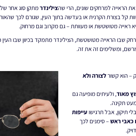
 הראייה למרחקים שונים, הרי שה
צילינדר
מתקן סוג אחר של 
וות קל בצורת הקרנית או בעדשה בתוך העין, שגורם לכך שהאו
 ראייה מטושטשת או מעוותת – גם מקרוב וגם מרחוק.
ק שבו הראייה מטושטשת, הצילינדר מתמקד בכיוון שבו העין מ
רשם, ומשלימים זה את זה.
 – הוא
קשור
לצורה ולא
וץ מאוד
, ולעיתים מופיעה גם
מעט תקינה.
לי תיקון, אבל תרגישו
עייפות
 כאבי ראש
– סימנים לכך
ויק.