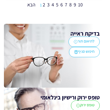
2
3
4
5
6
7
8
9
10
1
בדיקת ראייה
לתיאום תור
חיפוש סניף
טופס ירוק ורישיון בינלאומי
טופס ירוק