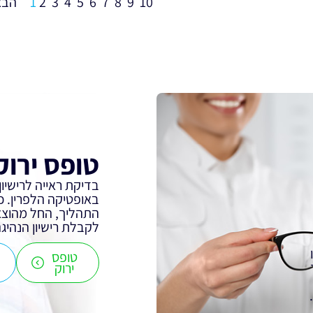
1
2
3
4
5
6
7
8
9
10
טופס ירוק 
בדיקת ראייה לרישיון
באופטיקה הלפרין. כ
התהליך, החל מהוצאת
לקבלת רישיון הנהיגה
טופס
ירוק