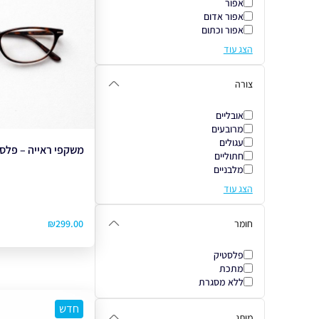
אפור
אפור אדום
אפור וכתום
הצג עוד
צורה
אובליים
מרובעים
עגולים
משקפי ראייה – פלסטיק 
חתוליים
מלבניים
הצג עוד
₪
299.00
חומר
פלסטיק
מתכת
ללא מסגרת
חדש
מותג