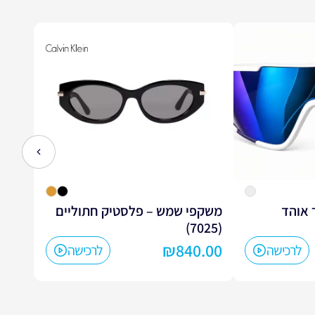
לחץ כדי
אוהד
משקפי שמש – פלסטיק חתוליים
משקפ
(7020)
(7025)
0.00
₪
840.00
לרכישה
לרכישה