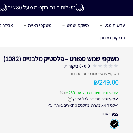
משלוח חינם בקנייה מעל 280 ₪
עדשות מגע
משקפי שמש
משקפי ראייה
אביזרים
בדיקות ניידות
משקפי שמש ספורט – פלסטיק מלבניים (1082)
עבור לחוות דעת הלקוחות
0.0 •
0 ביקורות
out
משקפי שמש ספורט חצי מסגרת
of
₪
249.00
5
משלוחים חינם בקניה מעל 280 ₪
לחץ לקבלת פרטים נוספים על 
משלוחים מהירים לכל הארץ
לחץ לקבלת פרטים נוספים על זמנ
קנייה מאובטחת: בתקנים מחמירים ביותר PCI
: שחור
צבע