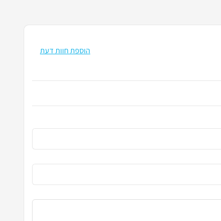
הוספת חוות דעת
הזן את שמ
כתובת האי
שתף את חו