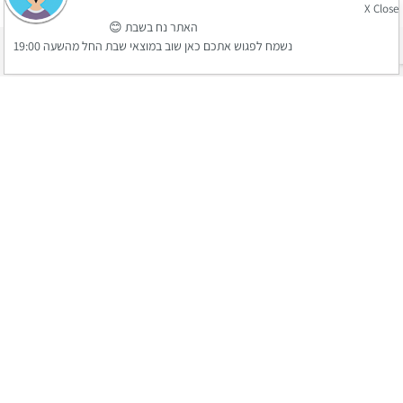
X Close
האתר נח בשבת 😊
נשמח לפגוש אתכם כאן שוב במוצאי שבת החל מהשעה 19:00
מעל 30 שנה של ניסיון ומקצועיות
קנייה מאובטחת
שירות לקוחות אנושי ומהיר
סניפים בפריסה ארצית
עדשות
משקפי
משקפי
אנחנו כאן,
יצירת קשר