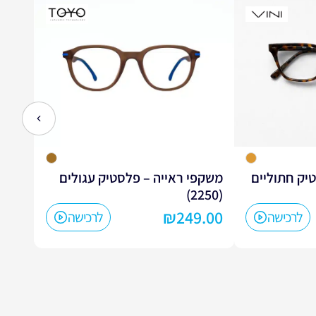
לחץ כדי
יק חתוליים
משקפי ראייה – פלסטיק עגולים
משקפ
(2110)
(2250)
9.00
₪
249.00
לרכישה
לרכישה