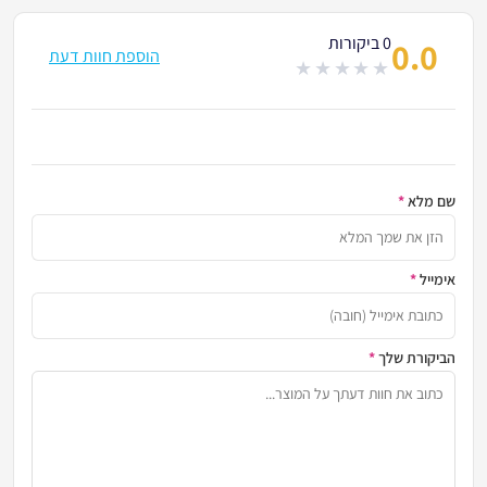
0 ביקורות
0.0
הוספת חוות דעת
out
of
5
שם מלא
*
הזן א
אימייל
*
כתובת
הביקורת שלך
*
שתף א