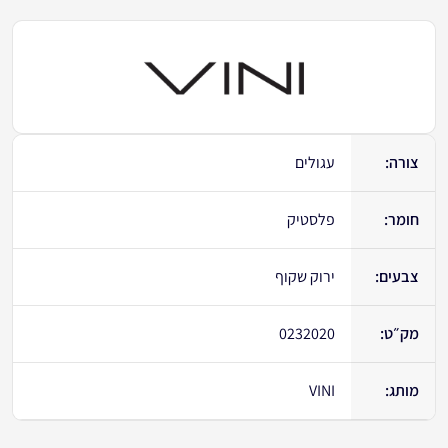
צורה:
עגולים
חומר:
פלסטיק
צבעים:
ירוק שקוף
מק״ט:
0232020
מותג:
VINI