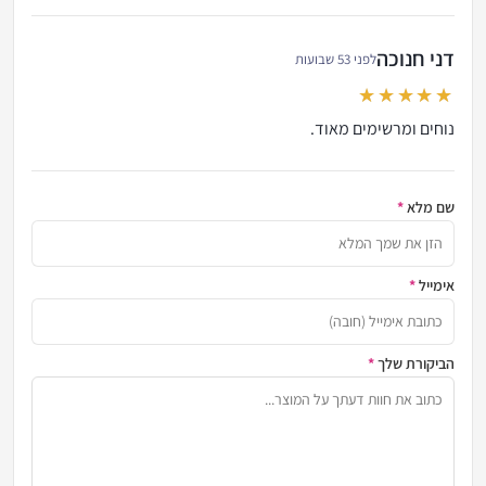
out of 5
דני חנוכה
לפני 53 שבועות
out of 5
נוחים ומרשימים מאוד.
שם מלא
*
הזן א
אימייל
*
כתובת
הביקורת שלך
*
שתף א