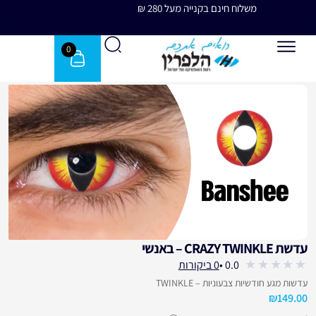
משלוח חינם בקנייה מעל 280 ₪
משלוח 
0
עדשת CRAZY TWINKLE – באנשי
עבור לחוות דעת הלקוחות
0.0 •
0 ביקורות
out
עדשות מגע חודשיות צבעוניות – TWINKLE
of
₪
149.00
5