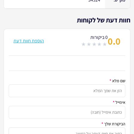
חוות דעת של לקוחות
0 ביקורות
0.0
הוספת חוות דעת
out
of
5
שם מלא
*
הזן א
אימייל
*
כתובת
הביקורת שלך
*
שתף א