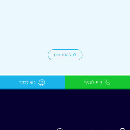
המלאכה 2, רעננה
09-7938155
לכל הסניפים
חייג לסניף
בוא לבקר