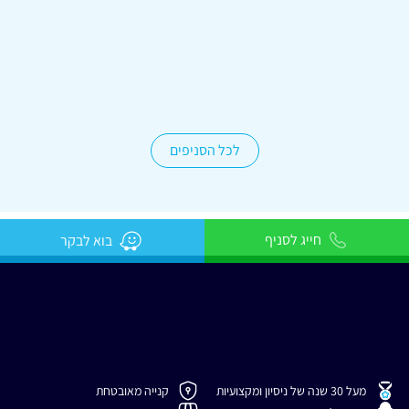
לחי 4 מתחם G
03-9615882
לכל הסניפים
חייג לסניף
בוא לבקר
מעל 30 שנה של ניסיון ומקצועיות
קנייה מאובטחת