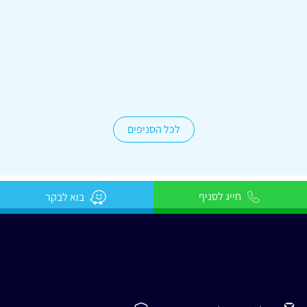
קניון רמות
02-5335849
לכל הסניפים
חייג לסניף
בוא לבקר