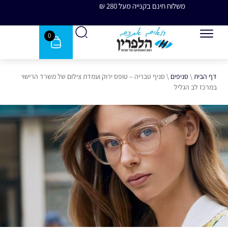
משלוח חינם בקנייה מעל 280 ₪
משלוח 
0
דף הבית
\
סניפים
\
סניף טבריה – טופס ירוק ועמדת צילום של משרד הרישוי
במרכז לב הגליל