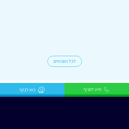
טבריה יהודה הלוי 7 - ביג פאשן
04-6358995
לכל הסניפים
חייג לסניף
בוא לבקר